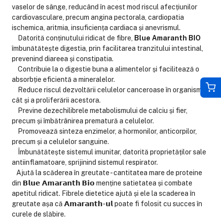
vaselor de sânge, reducând în acest mod riscul afecțiunilor
cardiovasculare, precum angina pectorala, cardiopatia
ischemica, aritmia, insuficiența cardiaca și anevrismul.
Datorită conținutului ridicat de fibre,
Blue Amaranth BIO
îmbunătătește digestia, prin facilitarea tranzitului intestinal,
prevenind diareea și constipatia.
Contribuie la o digestie buna a alimentelor și facilitează o
absorbție eficientă a mineralelor.
Reduce riscul dezvoltării celulelor canceroase în organism,
cât și a proliferării acestora.
Previne dezechilibrele metabolismului de calciu și fier,
precum și îmbătrânirea prematură a celulelor.
Promovează sinteza enzimelor, a hormonilor, anticorpilor,
precum și a celulelor sanguine.
Îmbunătătește sistemul imunitar, datorită proprietăților sale
antiinflamatoare, sprijinind sistemul respirator.
Ajută la scăderea în greutate - cantitatea mare de proteine
din 𝗕𝗹𝘂𝗲 𝗔𝗺𝗮𝗿𝗮𝗻𝘁𝗵 𝗕𝗶𝗼 menține satietatea și combate
apetitul ridicat. Fibrele dietetice ajută și ele la scaderea în
greutate așa că 𝗔𝗺𝗮𝗿𝗮𝗻𝘁𝗵-𝘂𝗹 poate fi folosit cu succes în
curele de slăbire.