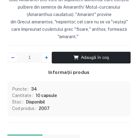
pulbere din semințe de Amaranth/ Motul-curcanului
(Amaranthus caudatus). "Amarant" provine
din Grecul amarantos, "nepieritor; cel care nu se va "veșteji"
care împreunat cuvântului grec "floare," anthos, formează
"amarant."
Adaugă în coş
Informații produs
Puncte :
34
Cantitate :
10 capsule
Stoc :
Disponibil
Cod produs :
2007