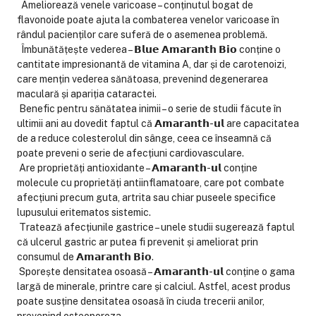
Ameliorează venele varicoase – conținutul bogat de
flavonoide poate ajuta la combaterea venelor varicoase în
rândul pacienților care suferă de o asemenea problemă.
Îmbunătățește vederea – 𝗕𝗹𝘂𝗲 𝗔𝗺𝗮𝗿𝗮𝗻𝘁𝗵 𝗕𝗶𝗼 conține o
cantitate impresionantă de vitamina A, dar și de carotenoizi,
care mențin vederea sănătoasa, prevenind degenerarea
maculară și apariția cataractei.
Benefic pentru sănătatea inimii – o serie de studii făcute în
ultimii ani au dovedit faptul că 𝗔𝗺𝗮𝗿𝗮𝗻𝘁𝗵-𝘂𝗹 are capacitatea
de a reduce colesterolul din sânge, ceea ce înseamnă că
poate preveni o serie de afecțiuni cardiovasculare.
Are proprietăți antioxidante – 𝗔𝗺𝗮𝗿𝗮𝗻𝘁𝗵-𝘂𝗹 conține
molecule cu proprietăți antiinflamatoare, care pot combate
afecțiuni precum guta, artrita sau chiar puseele specifice
lupusului eritematos sistemic.
Tratează afecțiunile gastrice – unele studii sugerează faptul
că ulcerul gastric ar putea fi prevenit și ameliorat prin
consumul de 𝗔𝗺𝗮𝗿𝗮𝗻𝘁𝗵 𝗕𝗶𝗼.
Sporește densitatea osoasă – 𝗔𝗺𝗮𝗿𝗮𝗻𝘁𝗵-𝘂𝗹 conține o gama
largă de minerale, printre care și calciul. Astfel, acest produs
poate susține densitatea osoasă în ciuda trecerii anilor,
prevenind osteoporoza.