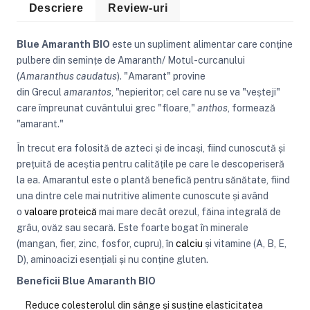
Descriere
Review-uri
Blue Amaranth BIO
este un supliment alimentar care conține
pulbere din semințe de Amaranth/ Motul-curcanului
(
Amaranthus caudatus
).
"Amarant" provine
din Grecul
amarantos
, "nepieritor; cel care nu se va "veșteji"
care împreunat cuvântului grec "floare,"
anthos
, formează
"amarant."
În trecut era folosită de azteci și de incași, fiind cunoscută și
prețuită de aceștia pentru calitățile pe care le descoperiseră
la ea. Amarantul este o plantă benefică pentru sănătate, fiind
una dintre cele mai nutritive alimente cunoscute și având
o
valoare proteică
mai mare decât orezul, făina integrală de
grâu, ovăz sau secară. Este foarte bogat în minerale
(mangan, fier, zinc, fosfor, cupru), în
calciu
și vitamine (A, B, E,
D), aminoacizi esențiali și nu conține gluten.
Beneficii Blue Amaranth BIO
Reduce colesterolul din sânge și susține elasticitatea