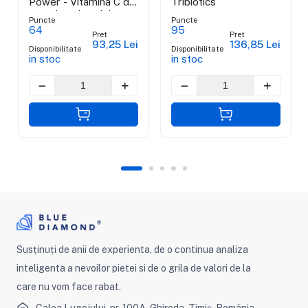
Power - Vitamina C din
Tribiotics
ascorbat de calciu,
Puncte
Puncte
maces si acerola
64
95
Pret
Pret
93,25 Lei
136,85 Lei
Disponibilitate
Disponibilitate
in stoc
in stoc
Susținuți de anii de experienta, de o continua analiza
inteligenta a nevoilor pietei si de o grila de valori de la
care nu vom face rabat.