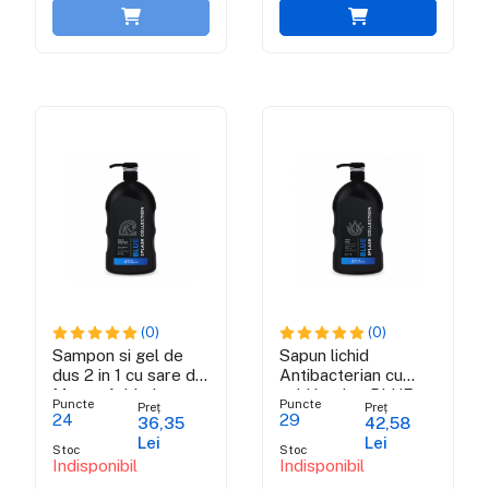
(0)
(0)
Sampon si gel de
Sapun lichid
dus 2 in 1 cu sare din
Antibacterian cu
Marea Adriatica -
acid lactic - BLUE
Puncte
Puncte
Preț
Preț
BLUE SPLASH
SPLASH
24
29
36,35
42,58
COLLECTION
COLLECTION
Lei
Lei
Stoc
Stoc
Indisponibil
Indisponibil