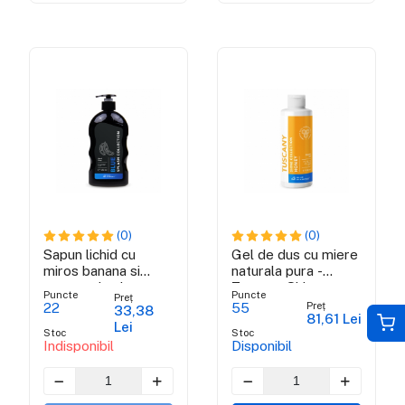
(0)
(0)
Sapun lichid cu
Gel de dus cu miere
miros banana si
naturala pura -
extract de aloe vera
Tuscany Shine
Puncte
Puncte
Preț
- BLUE SPLASH
Collection
Preț
22
55
33,38
81,61 Lei
COLLECTION
Lei
Stoc
Stoc
Indisponibil
Disponibil