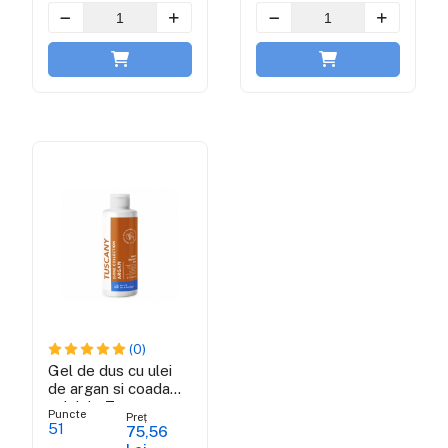
(0)
Gel de dus cu ulei
de argan si coada
calului - Tuscany
Puncte
Preț
shine collection
51
75,56