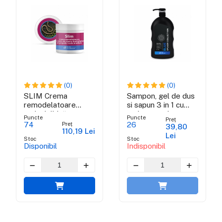
(0)
(0)
SLIM Crema
Sampon, gel de dus
remodelatoare
si sapun 3 in 1 cu
anticelulitică cu
carbune activ -
Puncte
Puncte
Preț
venin de viperă și
BLUE SPLASH
Preț
74
26
39,80
110,19 Lei
propolis verde
COLLECTION
Lei
Stoc
Stoc
brazilian
Disponibil
Indisponibil