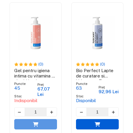
(0)
(0)
Gel pentru igiena
Bio Perfect Lapte
intima cu vitamina E
de curatare si
si acid lactic -
hidratare - Tuscany
Puncte
Puncte
Preț
Tuscany Shine
Shine Collection
Preț
45
63
67,07
92,96 Lei
Collection
Lei
Stoc
Stoc
Indisponibil
Disponibil