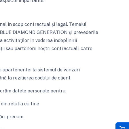
 aspecte importante.
al în scop contractual şi legal. Temeiul
t cu BLUE DIAMOND GENERATION şi prevederile
 activităţilor în vederea îndeplinirii
ţii sau partenerii noştri contractuali, către
a apartenentei la sistemul de vanzari
a rezilierea codului de client.
răm datele personale pentru:
din relatia cu tine
ău, precum: