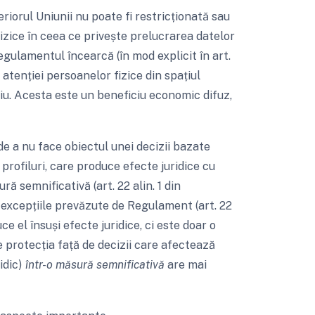
eriorul Uniunii nu poate fi restricționată sau
izice în ceea ce privește prelucrarea datelor
egulamentul încearcă (în mod explicit în art.
atenției persoanelor fizice din spațiul
țiu. Acesta este un beneficiu economic difuz,
 de a nu face obiectul unei decizii bazate
profiluri, care produce efecte juridice cu
ră semnificativă (art. 22 alin. 1 din
 excepțiile prevăzute de Regulament (art. 22
uce el însuși efecte juridice, ci este doar o
 protecția față de decizii care afectează
idic)
într-o măsură semnificativă
are mai