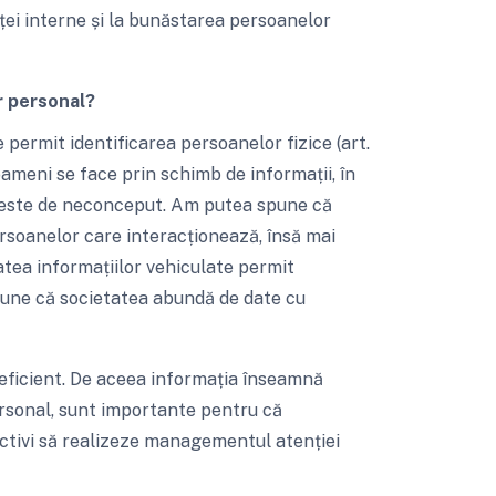
ței interne și la bunăstarea persoanelor
r personal?
 permit identificarea persoanelor fizice (art.
oameni se face prin schimb de informații, în
ii este de neconceput. Am putea spune că
ersoanelor care interacționează, însă mai
ea informațiilor vehiculate permit
pune că societatea abundă de date cu
 eficient. De aceea informația înseamnă
ersonal, sunt importante pentru că
activi să realizeze managementul atenției