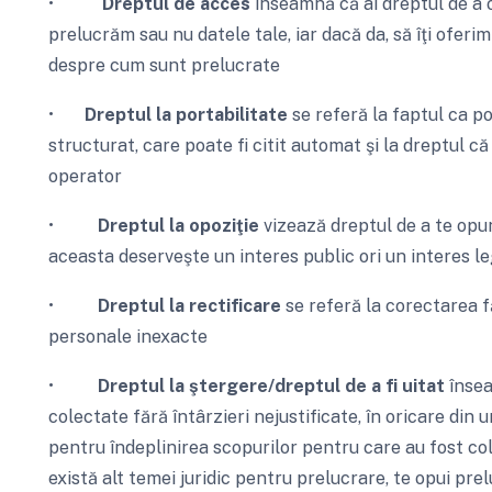
•
Dreptul de acces
înseamnă că ai dreptul de a 
prelucrăm sau nu datele tale, iar dacă da, să îţi oferi
despre cum sunt prelucrate
•
Dreptul la portabilitate
se referă la faptul ca p
structurat, care poate fi citit automat şi la dreptul că
operator
•
Dreptul la opoziţie
vizează dreptul de a te opu
aceasta deserveşte un interes public ori un interes le
•
Dreptul la rectificare
se referă la corectarea fă
personale inexacte
•
Dreptul la ştergere/dreptul de a fi uitat
însea
colectate fără întârzieri nejustificate, în oricare din
pentru îndeplinirea scopurilor pentru care au fost col
există alt temei juridic pentru prelucrare, te opui prel