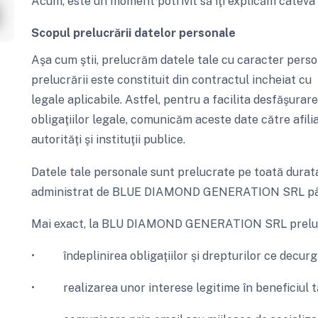
Acum, este un moment potrivit să îţi explicăm câteva
Scopul prelucrării datelor personale
Aşa cum ştii, prelucrăm datele tale cu caracter person
prelucrării este constituit din contractul incheia
legale aplicabile. Astfel, pentru a facilita desfăşurarea
obligaţiilor legale, comunicăm aceste date către afilia
autorităţi şi instituţii publice.
Datele tale personale sunt prelucrate pe toată durat
administrat de BLUE DIAMOND GENERATION SRL până l
Mai exact, la BLU DIAMOND GENERATION SRL preluc
• îndeplinirea obligaţiilor şi drepturilor ce decurg 
• realizarea unor interese legitime în beneficiul t