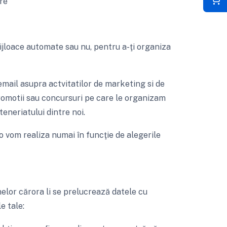
re
loace automate sau nu, pentru a-ţi organiza
ail asupra actvitatilor de marketing si de
romotii sau concursuri pe care le organizam
eneriatului dintre noi.
 o vom realiza numai în funcţie de alegerile
lor cărora li se prelucrează datele cu
e tale: