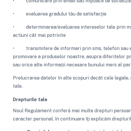
• comunicare prin email sau mijloace de socializa
• evaluarea gradului tău de satisfacţie
• determinarea/evaluarea intereselor tale prin mij
actiuni cât mai potrivite
• transmitere de informari prin sms, telefon sau em
promovare a produselor noastre, asupra diferitelor p
sau orice alte informații necesare bunului mers al part
Prelucrarea datelor în alte scopuri decât cele legale,
tale.
Drepturile tale
Noul Regulament conferă mai multe drepturi persoane
caracter personal. în continuare îţi explicăm drepturil