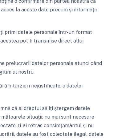
obţine o confirmare din partea noastră că
m acces la aceste date precum şi informaţii
oţi primi datele personale într-un format
 acestea pot fi transmise direct altui
ne prelucrării datelor personale atunci când
gitim al nostru
ră întârzieri nejustificate, a datelor
mnă că ai dreptul să îţi ştergem datele
 următoarele situaţii: nu mai sunt necesare
ectate, ţi-ai retras consimţământul şi nu
ucrării, datele au fost colectate ilegal, datele