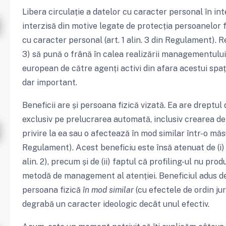
Libera circulație a datelor cu caracter personal în int
interzisă din motive legate de protecția persoanelor f
cu caracter personal (art. 1 alin. 3 din Regulament). R
3) să pună o frână în calea realizării managementului 
european de către agenți activi din afara acestui spa
dar important.
Beneficii are și persoana fizică vizată. Ea are dreptul
exclusiv pe prelucrarea automată, inclusiv crearea de 
privire la ea sau o afectează în mod similar într-o măsu
Regulament). Acest beneficiu este însă atenuat de (i)
alin. 2), precum și de (ii) faptul că profiling-ul nu prod
metodă de management al atenției. Beneficiul adus de
persoana fizică
în mod similar
(cu efectele de ordin jur
degrabă un caracter ideologic decât unul efectiv.