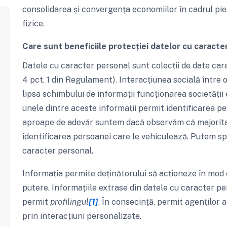
consolidarea și convergența economiilor în cadrul pie
fizice.
Care sunt beneficiile protecției datelor cu caracte
Datele cu caracter personal sunt colecții de date care
4 pct. 1 din Regulament). Interacțiunea socială între 
lipsa schimbului de informații funcționarea societăț
unele dintre aceste informații permit identificarea p
aproape de adevăr suntem dacă observăm că majoritat
identificarea persoanei care le vehiculează. Putem s
caracter personal.
Informația permite deținătorului să acționeze în mod
putere. Informațiile extrase din datele cu caracter p
permit
profilingul
[1]
. În consecință, permit agenților 
prin interacțiuni personalizate.