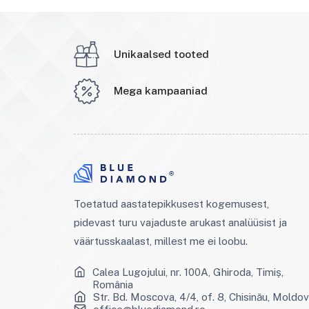
Unikaalsed tooted
Mega kampaaniad
Toetatud aastatepikkusest kogemusest,
pidevast turu vajaduste arukast analüüsist ja
väärtusskaalast, millest me ei loobu.
Calea Lugojului, nr. 100A, Ghiroda, Timiș,
România
Str. Bd. Moscova, 4/4, of. 8, Chisinău, Moldo
office@bluediamond.ro