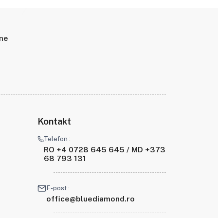
ine
Kontakt
Telefon :
RO +4 0728 645 645 / MD +373
68 793 131
E-post :
office@bluediamond.ro