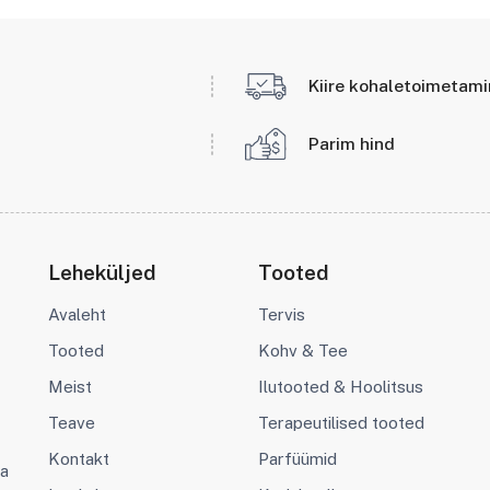
Kiire kohaletoimetam
Parim hind
Leheküljed
Tooted
Avaleht
Tervis
Tooted
Kohv & Tee
Meist
Ilutooted & Hoolitsus
Teave
Terapeutilised tooted
Kontakt
Parfüümid
va