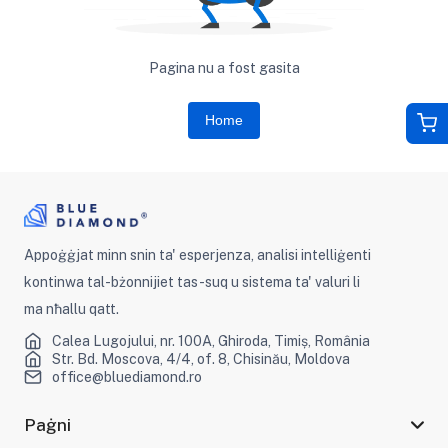
Pagina nu a fost gasita
Home
Appoġġjat minn snin ta' esperjenza, analisi intelliġenti
kontinwa tal-bżonnijiet tas-suq u sistema ta' valuri li
ma nħallu qatt.
Calea Lugojului, nr. 100A, Ghiroda, Timiș, România
Str. Bd. Moscova, 4/4, of. 8, Chisinău, Moldova
office@bluediamond.ro
Paġni