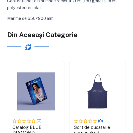
Confectionat din bumbac reciclat 70% (180 g/m2) si 30%
polyester reciclat.
Marime de 650×900 mm.
Din Aceeaşi Categorie
(0)
(0)
Catalog BLUE
Sort de bucatarie
DIAMOND
personalizat