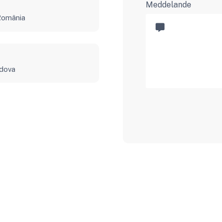
Meddelande
 România
ldova