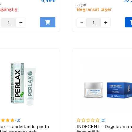
6,49 €
22,
r
Lager
llgänglig
Begränsat lager
(0)
(0)
lax - tandvitande pasta
INDECENT - Dagskräm 
 mikroganer och
åsna mjölk