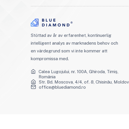
Stöttad av år av erfarenhet, kontinuerlig
intelligent analys av marknadens behov och
en värdegrund som vi inte kommer att
kompromissa med.
Calea Lugojului, nr. 100A, Ghiroda, Timiș,
România
Str. Bd. Moscova, 4/4, of. 8, Chisinău, Moldo
office@bluediamond.ro
©2026 BlueDiamond - All rights reserved