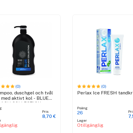
(0)
(0)
mpoo, duschgel och tvål
Perlax Ice FRESH tandk
1 med aktivt kol - BLUE
LASH COLLECTION
g
Poäng
Pris
Pri
26
8,70 €
7,
r
Lager
llgänglig
Otillgänglig