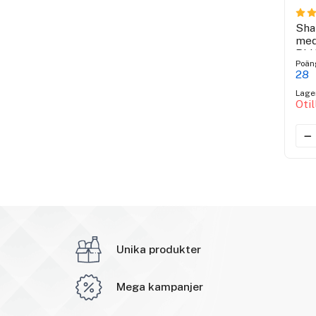
Sha
med
BL
Poän
28
Lage
Oti
Unika produkter
Mega kampanjer