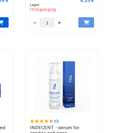
24 €
4,25 €
Lager
Otillgänglig
(0)
med
INDECENT - serum för
ansikte och ögon