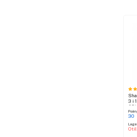
Sha
3 i 
SP
Poän
30
Lage
Oti