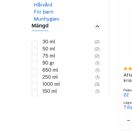
Hårvård
För barn
Munhygien
Mängd
30 ml
(2)
50 ml
(2)
75 ml
(2)
90 gr
(1)
650 ml
(1)
Aft
250 ml
(1)
kris
1000 ml
(3)
Poän
150 ml
(1)
22
Lage
Til