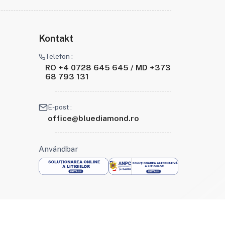
Kontakt
Telefon :
RO +4 0728 645 645 / MD +373
68 793 131
E-post :
office@bluediamond.ro
Användbar
Håll kontakten :