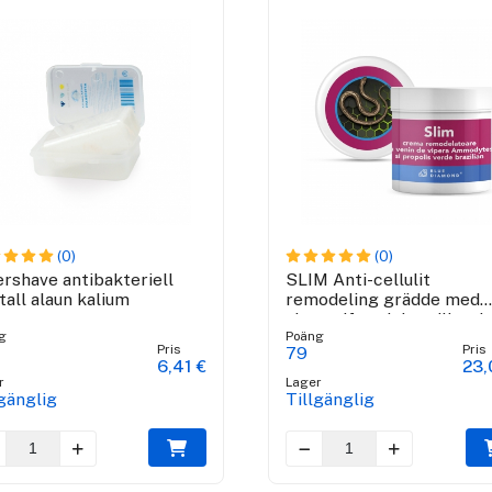
(0)
(0)
ershave antibakteriell
SLIM Anti-cellulit
tall alaun kalium
remodeling grädde med
viper gift och brasiliansk
g
Poäng
grön propolis
Pris
Pris
79
6,41 €
23,
r
Lager
lgänglig
Tillgänglig