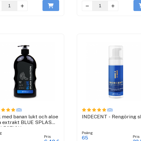
(0)
(0)
l med banan lukt och aloe
INDECENT - Rengöring 
a extrakt BLUE SPLASH
LLECTION
g
Poäng
Pris
Pris
65