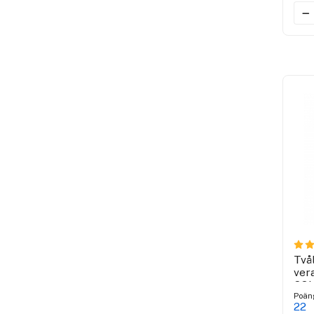
Två
ver
CO
Poän
22