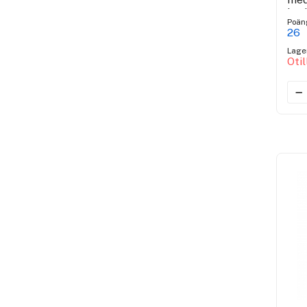
hya
Poän
26
Lage
Oti