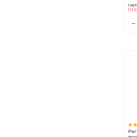
Lage
Oti
Per
med