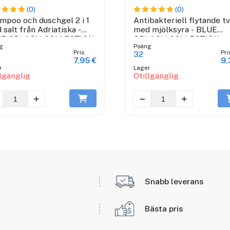
(0)
(0)
mpoo och duschgel 2 i 1
Antibakteriell flytande tv
 salt från Adriatiska -
med mjölksyra - BLUE
UE SPLASH COLLECTION
SPLASH COLLECTION
g
Poäng
Pris
Pri
32
7,95 €
9,
r
Lager
llgänglig
Otillgänglig
Snabb leverans
Bästa pris