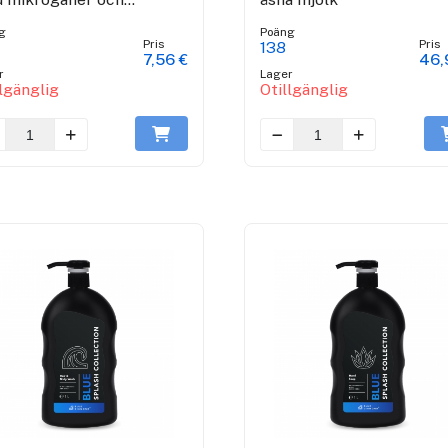
luronsyra
g
Poäng
Pris
Pris
138
7,56 €
46,
r
Lager
llgänglig
Otillgänglig