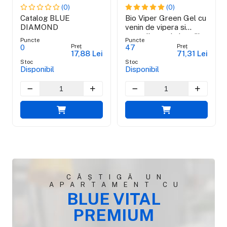
(0)
(0)
Catalog BLUE
Bio Viper Green Gel cu
DIAMOND
venin de vipera si
propolis verde brazilian
Puncte
Puncte
- 100 ml
Preț
Preț
0
47
17,88 Lei
71,31 Lei
Stoc
Stoc
Disponibil
Disponibil
CÂȘTIGĂ UN
APARTAMENT CU
BLUE VITAL
PREMIUM