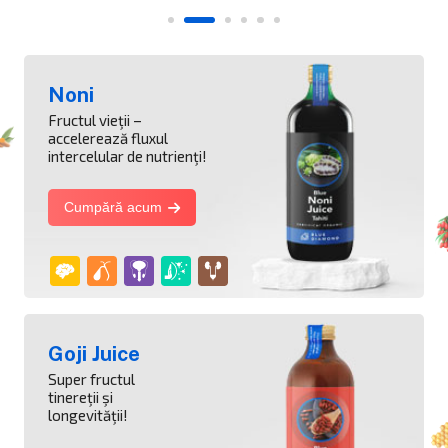
Noni
Fructul vieţii –
accelerează fluxul
intercelular de nutrienţi!
Cumpără acum
Goji Juice
Super fructul
tinereţii şi
longevităţii!